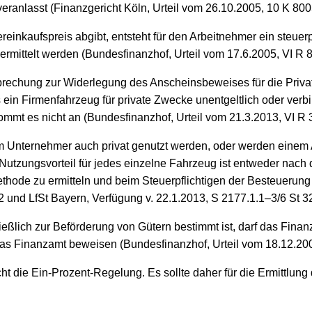
eranlasst (Finanzgericht Köln, Urteil vom 26.10.2005, 10 K 800
kaufspreis abgibt, entsteht für den Arbeitnehmer ein steuerpfl
mittelt werden (Bundesfinanzhof, Urteil vom 17.6.2005, VI R 8
prechung zur Widerlegung des Anscheinsbeweises für die Priva
Firmenfahrzeug für private Zwecke unentgeltlich oder verbilligt
ommt es nicht an (Bundesfinanzhof, Urteil vom 21.3.2013, VI R 3
 Unternehmer auch privat genutzt werden, oder werden einem 
 Nutzungsvorteil für jedes einzelne Fahrzeug ist entweder nach
e zu ermitteln und beim Steuerpflichtigen der Besteuerung z
und LfSt Bayern, Verfügung v. 22.1.2013, S 2177.1.1–3/6 St 32
eßlich zur Beförderung von Gütern bestimmt ist, darf das Fina
as Finanzamt beweisen (Bundesfinanzhof, Urteil vom 18.12.200
cht die Ein-Prozent-Regelung. Es sollte daher für die Ermittlun