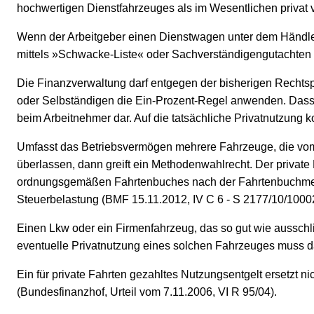
hochwertigen Dienstfahrzeuges als im Wesentlichen privat v
Wenn der Arbeitgeber einen Dienstwagen unter dem Händlerein
mittels »Schwacke-Liste« oder Sachverständigengutachten er
Die Finanzverwaltung darf entgegen der bisherigen Rechts
oder Selbständigen die Ein-Prozent-Regel anwenden. Dass ein 
beim Arbeitnehmer dar. Auf die tatsächliche Privatnutzung k
Umfasst das Betriebsvermögen mehrere Fahrzeuge, die vom
überlassen, dann greift ein Methodenwahlrecht. Der private
ordnungsgemäßen Fahrtenbuches nach der Fahrtenbuchmethod
Steuerbelastung (BMF 15.11.2012, IV C 6 - S 2177/10/10002 
Einen Lkw oder ein Firmenfahrzeug, das so gut wie ausschli
eventuelle Privatnutzung eines solchen Fahrzeuges muss d
Ein für private Fahrten gezahltes Nutzungsentgelt ersetzt ni
(Bundesfinanzhof, Urteil vom 7.11.2006, VI R 95/04).