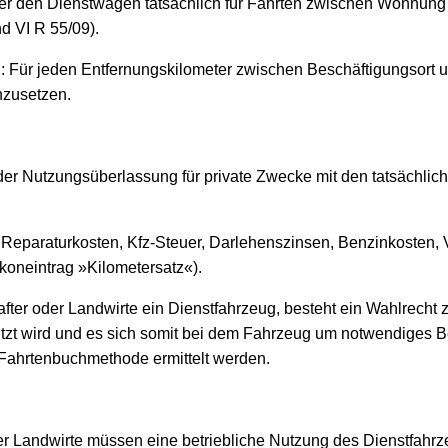
 den Dienstwagen tatsächlich für Fahrten zwischen Wohnung u
d VI R 55/09).
 Für jeden Entfernungskilometer zwischen Beschäftigungsort u
nzusetzen.
der Nutzungsüberlassung für private Zwecke mit den tatsächlic
eparaturkosten, Kfz-Steuer, Darlehenszinsen, Benzinkosten, Ve
koneintrag »Kilometersatz«).
fter oder Landwirte ein Dienstfahrzeug, besteht ein Wahlrech
tzt wird und es sich somit bei dem Fahrzeug um notwendiges Be
r Fahrtenbuchmethode ermittelt werden.
der Landwirte müssen eine betriebliche Nutzung des Dienstfah