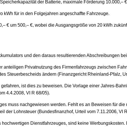
Speicherkapazität der Batterie, maximale Förderung 10.000,– €
o kWh für in den Folgejahren angeschaffte Fahrzeuge.
0,– € um 500,– €, wobei die Ausgangsgröße von 20 kWh zukünf
kumulators und den daraus resultierenden Abschreibungen bei
ng der anteiligen Privatnutzung des Firmenfahrzeugs zwischen 
des Steuerbescheids ändern (Finanzgericht Rheinland-Pfalz, Urt
n gefahren, ist dies zu beweisen. Die Vorlage einer Jahres-Ba
vom 4.4.2008, VI R 68/05).
ges muss nachgewiesen werden. Fehlt es an Beweisen für die nu
eil der Lohnsteuer (Bundesfinanzhof, Urteil vom 7.11.2006, VI R
s hochwertigen Dienstfahrzeuges, sind keine Werbungskosten. 