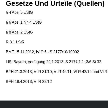
Gesetze Und Urteile (Quellen)
§ 4 Abs. 5 EStG
§ 6 Abs. 1 Nr. 4 EStG
§ 8 Abs. 2 EStG
R 8.1 LStR
BMF 15.11.2012, IV C 6 - S 2177/10/10002
LfSt Bayern, Verfügung 22.1.2013, S 2177.1.1–3/6 St 32.
BFH 21.3.2013, VI R 31/10, VI R 46/11, VI R 42/12 und VI R
BFH 18.4.2013, VI R 23/12